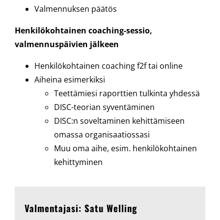
Valmennuksen päätös
Henkilökohtainen coaching-sessio,
valmennuspäivien jälkeen
Henkilökohtainen coaching f2f tai online
Aiheina esimerkiksi
Teettämiesi raporttien tulkinta yhdessä
DISC-teorian syventäminen
DISC:n soveltaminen kehittämiseen
omassa organisaatiossasi
Muu oma aihe, esim. henkilökohtainen
kehittyminen
Valmentajasi: Satu Welling