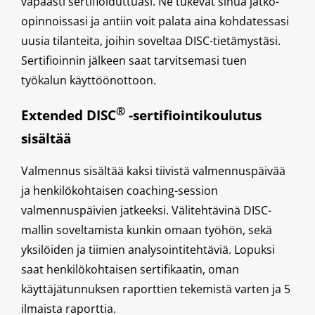
vapaasti sertifioiduttuasi. Ne tukevat sinua jatko-
opinnoissasi ja antiin voit palata aina kohdatessasi
uusia tilanteita, joihin soveltaa DISC-tietämystäsi.
Sertifioinnin jälkeen saat tarvitsemasi tuen
työkalun käyttöönottoon.
®
Extended DISC
-sertifiointikoulutus
sisältää
Valmennus sisältää kaksi tiivistä valmennuspäivää
ja henkilökohtaisen coaching-session
valmennuspäivien jatkeeksi. Välitehtävinä DISC-
mallin soveltamista kunkin omaan työhön, sekä
yksilöiden ja tiimien analysointitehtäviä. Lopuksi
saat henkilökohtaisen sertifikaatin, oman
käyttäjätunnuksen raporttien tekemistä varten ja 5
ilmaista raporttia.