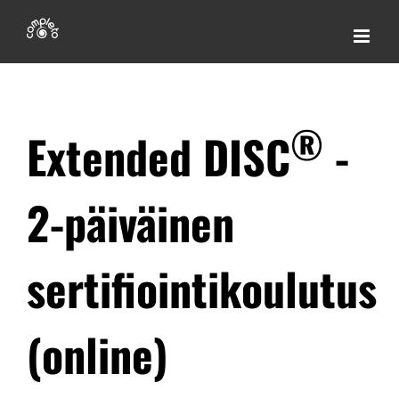
Skip
to
content
®
Extended DISC
-
2-päiväinen
sertifiointikoulutus
(online)