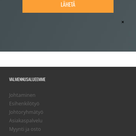
×
VALMENNUSALUEEMME
Johtaminen
Esihenkilötyö
Johtoryhmätyö
Asiakaspalvelu
Myynti ja osto