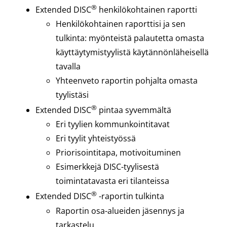
®
Extended DISC
henkilökohtainen raportti
Henkilökohtainen raporttisi ja sen
tulkinta: myönteistä palautetta omasta
käyttäytymistyylistä käytännönläheisellä
tavalla
Yhteenveto raportin pohjalta omasta
tyylistäsi
®
Extended DISC
pintaa syvemmältä
Eri tyylien kommunkointitavat
Eri tyylit yhteistyössä
Priorisointitapa, motivoituminen
Esimerkkejä DISC-tyylisestä
toimintatavasta eri tilanteissa
®
Extended DISC
-raportin tulkinta
Raportin osa-alueiden jäsennys ja
tarkastelu