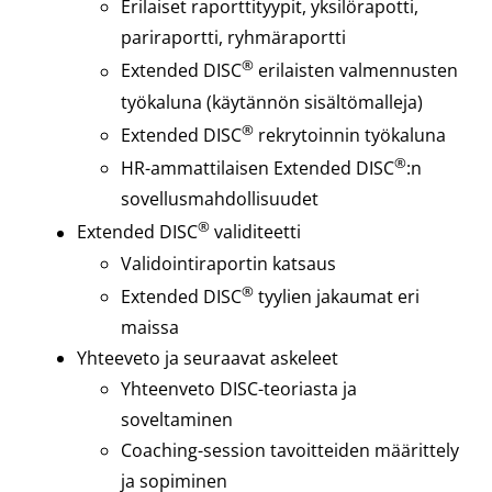
Erilaiset raporttityypit, yksilörapotti,
pariraportti, ryhmäraportti
®
Extended DISC
erilaisten valmennusten
työkaluna (käytännön sisältömalleja)
®
Extended DISC
rekrytoinnin työkaluna
®
HR-ammattilaisen Extended DISC
:n
sovellusmahdollisuudet
®
Extended DISC
validiteetti
Validointiraportin katsaus
®
Extended DISC
tyylien jakaumat eri
maissa
Yhteeveto ja seuraavat askeleet
Yhteenveto DISC-teoriasta ja
soveltaminen
Coaching-session tavoitteiden määrittely
ja sopiminen