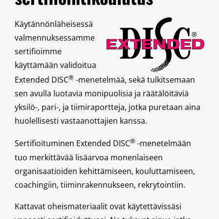
Käytännönläheisessä
valmennuksessamme
sertifioimme
käyttämään validoitua
®
Extended DISC
-menetelmää, sekä tulkitsemaan
sen avulla luotavia monipuolisia ja räätälöitäviä
yksilö-, pari-, ja tiimiraportteja, jotka puretaan aina
huolellisesti vastaanottajien kanssa.
®
Sertifioituminen Extended DISC
-menetelmään
tuo merkittävää lisäarvoa monenlaiseen
organisaatioiden kehittämiseen, kouluttamiseen,
coachingiin, tiiminrakennukseen, rekrytointiin.
Kattavat oheismateriaalit ovat käytettävissäsi