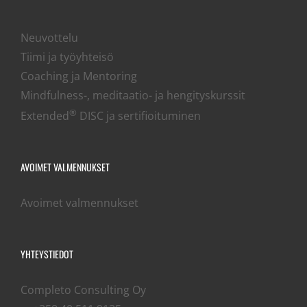
Neuvottelu
Tiimi ja työyhteisö
Coaching ja Mentoring
Mindfulness-, meditaatio- ja hengityskurssit
®
Extended
DISC ja sertifioituminen
AVOIMET VALMENNUKSET
Avoimet valmennukset
YHTEYSTIEDOT
Completo Consulting Oy