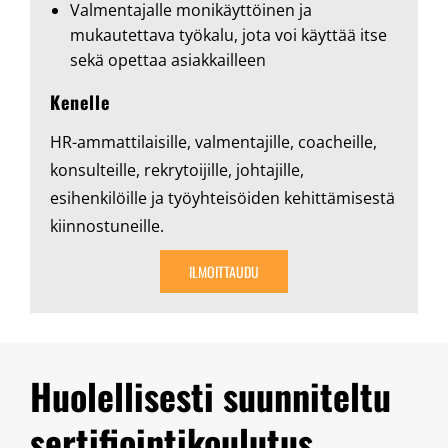
Valmentajalle monikäyttöinen ja
mukautettava työkalu, jota voi käyttää itse
sekä opettaa asiakkailleen
Kenelle
HR-ammattilaisille, valmentajille, coacheille,
konsulteille, rekrytoijille, johtajille,
esihenkilöille ja työyhteisöiden kehittämisestä
kiinnostuneille.
ILMOITTAUDU
Huolellisesti suunniteltu
sertifiointikoulutus