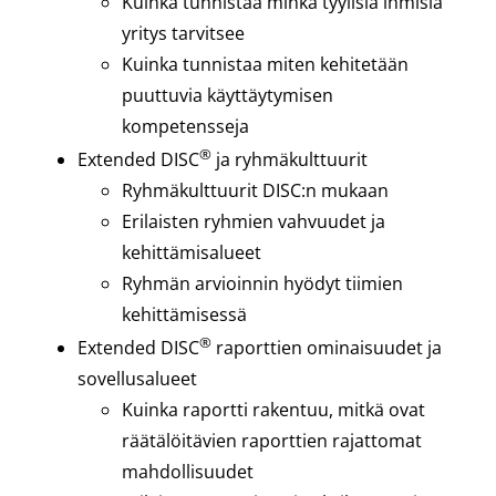
Kuinka tunnistaa minkä tyylisiä ihmisiä
yritys tarvitsee
Kuinka tunnistaa miten kehitetään
puuttuvia käyttäytymisen
kompetensseja
®
Extended DISC
ja ryhmäkulttuurit
Ryhmäkulttuurit DISC:n mukaan
Erilaisten ryhmien vahvuudet ja
kehittämisalueet
Ryhmän arvioinnin hyödyt tiimien
kehittämisessä
®
Extended DISC
raporttien ominaisuudet ja
sovellusalueet
Kuinka raportti rakentuu, mitkä ovat
räätälöitävien raporttien rajattomat
mahdollisuudet