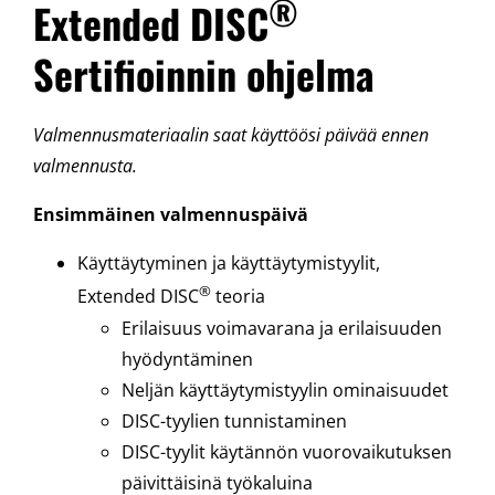
®
Extended DISC
Sertifioinnin ohjelma
Valmennusmateriaalin saat käyttöösi päivää ennen
valmennusta.
Ensimmäinen valmennuspäivä
Käyttäytyminen ja käyttäytymistyylit,
®
Extended DISC
teoria
Erilaisuus voimavarana ja erilaisuuden
hyödyntäminen
Neljän käyttäytymistyylin ominaisuudet
DISC-tyylien tunnistaminen
DISC-tyylit käytännön vuorovaikutuksen
päivittäisinä työkaluina