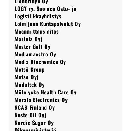
Lionbridge Oy
LOGY ry, Suomen Osto- ja
Logistiikkayhdistys
Loimijoen Kuntapalvelut Oy
Maanmittauslaitos
Martela Oyj
Master Golf Oy
Mediamaestro Oy
Medix Biochemica Oy
Metsä Group
Metso Oyj
Modultek Oy
Mölnlycke Health Care Oy
Murata Electronics Oy
NCAB Finland Oy
Neste Oil Oyj
Nordic Sugar Oy
Oikeusministeriö