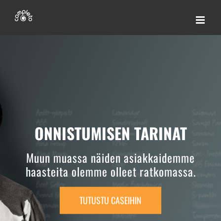
Skip
to
content
ONNISTUMISEN TARINAT
Muun muassa näiden asiakkaidemme
haasteita olemme olleet ratkomassa.
TUTUSTU CASEIHIN