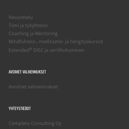
Neuvottelu
Tiimi ja työyhteisö
Coaching ja Mentoring
Mindfulness-, meditaatio- ja hengityskurssit
®
Extended
DISC ja sertifioituminen
AVOIMET VALMENNUKSET
Avoimet valmennukset
YHTEYSTIEDOT
Completo Consulting Oy