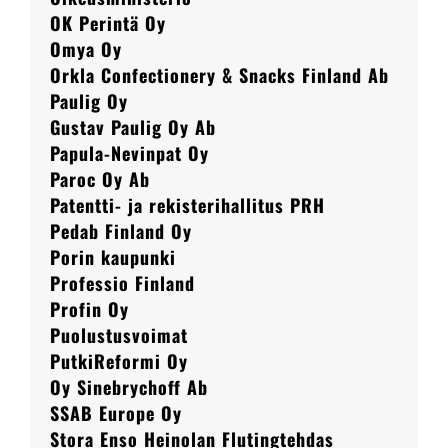
OK Perintä Oy
Omya Oy
Orkla Confectionery & Snacks Finland Ab
Paulig Oy
Gustav Paulig Oy Ab
Papula-Nevinpat Oy
Paroc Oy Ab
Patentti- ja rekisterihallitus PRH
Pedab Finland Oy
Porin kaupunki
Professio Finland
Profin Oy
Puolustusvoimat
PutkiReformi Oy
Oy Sinebrychoff Ab
SSAB Europe Oy
Stora Enso Heinolan Flutingtehdas