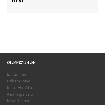
VALMENNUSALUEEMME
Johtaminen
Esihenkilötyö
Johtoryhmätyö
Asiakaspalvelu
Myynti ja osto