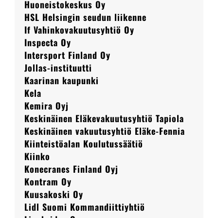
Huoneistokeskus Oy
HSL Helsingin seudun liikenne
If Vahinkovakuutusyhtiö Oy
Inspecta Oy
Intersport Finland Oy
Jollas-instituutti
Kaarinan kaupunki
Kela
Kemira Oyj
Keskinäinen Eläkevakuutusyhtiö Tapiola
Keskinäinen vakuutusyhtiö Eläke-Fennia
Kiinteistöalan Koulutussäätiö
Kiinko
Konecranes Finland Oyj
Kontram Oy
Kuusakoski Oy
Lidl Suomi Kommandiittiyhtiö