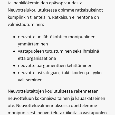
tai henkilökemioiden epäsopivuudesta.
Neuvottelukoulutuksessa opimme ratkaisukeinot
kumpiinkin tilanteisiin. Ratkaisun elinehtona on
valmistautuminen:
neuvottelun lähtökohtien monipuolinen
ymmärtäminen
vastapuoleen tutustuminen sekä ihmisinä
että organisaationa
neuvotteluargumenttien kehittäminen
neuvottelustrategian, -taktiikoiden ja -tyylin
valitseminen.
Neuvottelutaitojen koulutuksessa rakennetaan
neuvotteluun kokonaisvaltainen ja kauaskatseinen
ote. Neuvotteluvalmennuksessa opettelemme
monipuolisesti neuvottelutaktiikoita ja vastapuolen