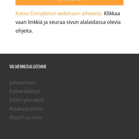
Katso Completon webinaari aiheesta.
Klikkaa
vaan linkkiä ja seuraa sivun alalaidassa olevia
ohjeita.
VALMENNUSALUEEMME
Johtaminen
Esihenkilötyö
Johtoryhmätyö
Asiakaspalvelu
Myynti ja osto