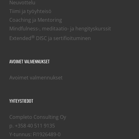
Neuvottelu
Tiimi ja työyhteisö
Coaching ja Mentoring
Mindfulness-, meditaatio- ja hengityskurssit
®
Extended
DISC ja sertifioituminen
AVOIMET VALMENNUKSET
Avoimet valmennukset
YHTEYSTIEDOT
Completo Consulting Oy
p. +358 40 511 9135
Y-tunnus: FI1926489-0