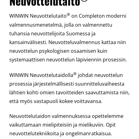
Neuvottelutaito
®
WINWIN Neuvottelutaito
on Completon moderni
valmennusmenetelmä, jolla on valmennettu
tuhansia neuvottelijoita Suomessa ja
kansainvälisesti. Neuvotteluvalmennus kattaa niin
neuvottelun psykologisen osaamisen kuin
systemaattisen neuvottelun läpiviennin prosessin.
®
WINWIN Neuvottelutaidolla
johdat neuvottelun
prosessia järjestelmällisesti suunnitteluvaiheesta
lähtien kohti omien tavoitteiden saavuttamista niin,
että myös vastapuoli kokee voittavansa.
Neuvottelutaidon valmennuksessa opettelemme
vaikuttamaan mielipiteisiin ja mielikuviin. Opit
neuvottelutekniikoita ja ongelmanratkaisua.