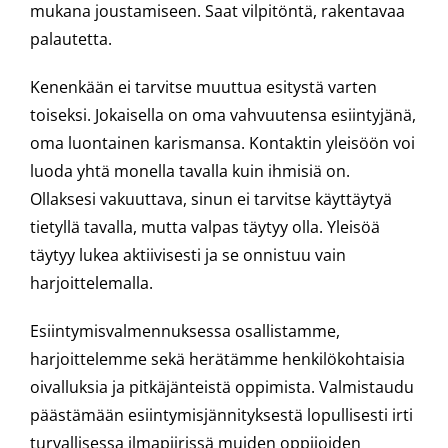
mukana joustamiseen. Saat vilpitöntä, rakentavaa
palautetta.
Kenenkään ei tarvitse muuttua esitystä varten
toiseksi. Jokaisella on oma vahvuutensa esiintyjänä,
oma luontainen karismansa. Kontaktin yleisöön voi
luoda yhtä monella tavalla kuin ihmisiä on.
Ollaksesi vakuuttava, sinun ei tarvitse käyttäytyä
tietyllä tavalla, mutta valpas täytyy olla. Yleisöä
täytyy lukea aktiivisesti ja se onnistuu vain
harjoittelemalla.
Esiintymisvalmennuksessa osallistamme,
harjoittelemme sekä herätämme henkilökohtaisia
oivalluksia ja pitkäjänteistä oppimista. Valmistaudu
päästämään esiintymisjännityksestä lopullisesti irti
turvallisessa ilmapiirissä muiden oppijoiden