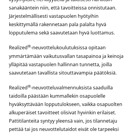
sanakääntein niin, että tavoitteissa onnistutaan.
Järjestelmällisesti vastapuolen hyötyihin
keskittymällä rakennetaan pala palalta hyvä
lopputulema sekä saavutetaan hyvä luottamus.
®
Realized
-neuvottelukoulutuksissa opitaan
ymmärtämään vaikutusvallan tasapainoa ja keinoja
ylläpitää vastapuolen hallinnan tunnetta, joilla
saavutetaan tavallista sitouttavampia päätöksiä.
®
Realized
-neuvotteluvalmennuksista saaduilla
taidoilla päästään kummallekin osapuolelle
hyväksyttävään lopputulokseen, vaikka osapuolten
alkuperäiset tavoitteet olisivat hyvinkin erilaiset.
Pattitilanteita syntyy yleensä vain, jos tilannetaju
pettää tai jos neuvottelutaidot eivät ole tarpeeksi