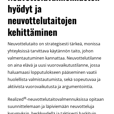
hyödyt ja
neuvottelutaitojen
kehittäminen
Neuvottelutaito on strategisesti tärkeä, monissa
yhteyksissä tarvittava käytännön taito, johon
valmentautuminen kannattaa. Neuvottelutilanne
on aina elävä ja uusi vuorovaikutustilanne, jossa
haluamaasi lopputulokseen pääseminen vaatii
huolellista valmistautumista, sekä sopeutuvaa ja
aktiivista vuorovaikutusta ja argumentointia.
®
Realized
-neuvottelutaitovalmennuksissa opitaan
suunnittelemaan ja läpiviemään neuvotteluja
kysymyksin, herkkyydellä ja taktisesti harkituin