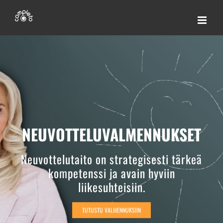
Skip
to
content
NEUVOTTELUVALMENNUKSET
Neuvottelutaito on strategisesti tärkeä
kompetenssi ja avain hyviin
liikesuhteisiin.
TUTUSTU VALMENNUKSIIN