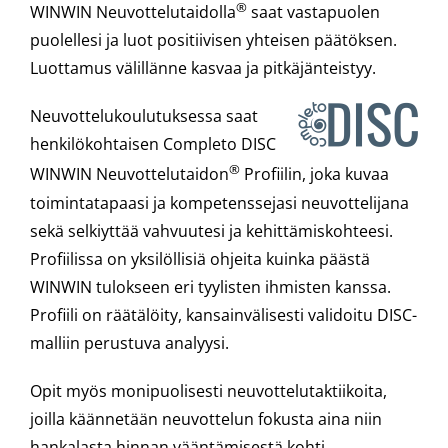
®
WINWIN Neuvottelutaidolla
saat vastapuolen
puolellesi ja luot positiivisen yhteisen päätöksen.
Luottamus välillänne kasvaa ja pitkäjänteistyy.
Neuvottelukoulutuksessa saat
henkilökohtaisen Completo DISC
®
WINWIN Neuvottelutaidon
Profiilin, joka kuvaa
toimintatapaasi ja kompetenssejasi neuvottelijana
sekä selkiyttää vahvuutesi ja kehittämiskohteesi.
Profiilissa on yksilöllisiä ohjeita kuinka päästä
WINWIN tulokseen eri tyylisten ihmisten kanssa.
Profiili on räätälöity, kansainvälisesti validoitu DISC-
malliin perustuva analyysi.
Opit myös monipuolisesti neuvottelutaktiikoita,
joilla käännetään neuvottelun fokusta aina niin
hankalasta hinnan vääntämisestä kohti