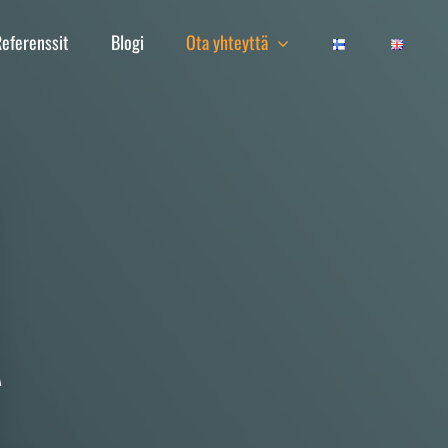
Referenssit
Blogi
Ota yhteyttä
Ä