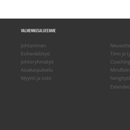
VALMENNUSALUEEMME
Johtaminen
Neuvotte
Esihenkilötyö
Tiimi ja 
Johtoryhmätyö
Coaching
Asiakaspalvelu
Mindfulne
Myynti ja osto
hengitys
Extende