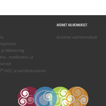
AVOIMET VALMENNUKSET
lu
Avoimet valmennukset
työyhteisö
 ja Mentoring
ss-, meditaatio- ja
kurssit
®
d
DISC ja sertifioituminen