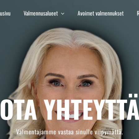
tusivu
Valmennusalueet
Avoimet valmennukset
OTA YHTEYTT
Valmentajamme vastaa sinulle viipymättä.