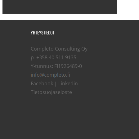
YHTEYSTIEDOT
Completo Consulting Oy
p. +358 40 511 9135
Y-tunnus: FI1926489-0
Facebook
|
Linkedin
Tietosuojaseloste