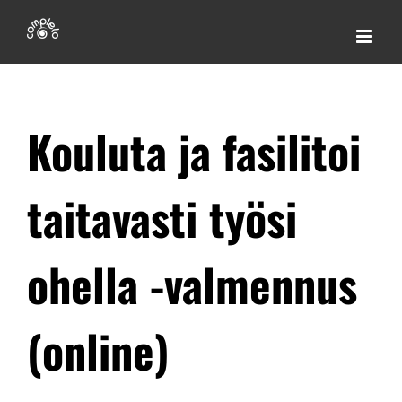
Skip
to
content
Kouluta ja fasilitoi
taitavasti työsi
ohella -valmennus
(online)