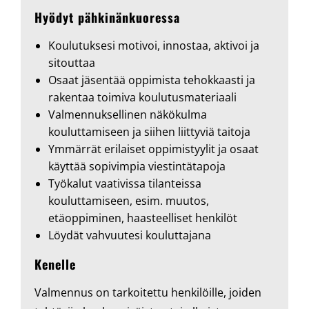
Hyödyt pähkinänkuoressa
Koulutuksesi motivoi, innostaa, aktivoi ja
sitouttaa
Osaat jäsentää oppimista tehokkaasti ja
rakentaa toimiva koulutusmateriaali
Valmennuksellinen näkökulma
kouluttamiseen ja siihen liittyviä taitoja
Ymmärrät erilaiset oppimistyylit ja osaat
käyttää sopivimpia viestintätapoja
Työkalut vaativissa tilanteissa
kouluttamiseen, esim. muutos,
etäoppiminen, haasteelliset henkilöt
Löydät vahvuutesi kouluttajana
Kenelle
Valmennus on tarkoitettu henkilöille, joiden