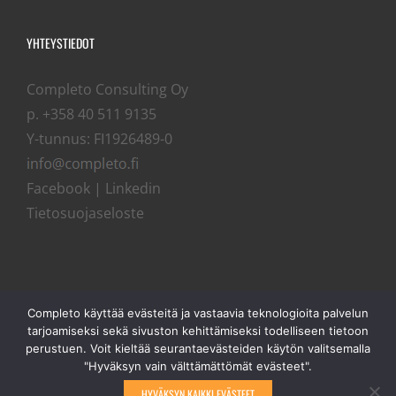
YHTEYSTIEDOT
Completo Consulting Oy
p. +358 40 511 9135
Y-tunnus: FI1926489-0
Facebook
|
Linkedin
Tietosuojaseloste
Completo käyttää evästeitä ja vastaavia teknologioita palvelun
tarjoamiseksi sekä sivuston kehittämiseksi todelliseen tietoon
perustuen. Voit kieltää seurantaevästeiden käytön valitsemalla
"Hyväksyn vain välttämättömät evästeet".
HYVÄKSYN KAIKKI EVÄSTEET