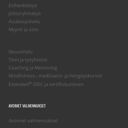
Esihenkilötyö
Johtoryhmätyö
Asiakaspalvelu
Myynti ja osto
Neuvottelu
Tiimi ja työyhteisö
Coaching ja Mentoring
Mindfulness-, meditaatio- ja hengityskurssit
®
Extended
DISC ja sertifioituminen
AVOIMET VALMENNUKSET
Avoimet valmennukset