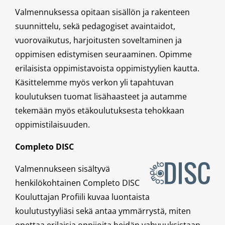
Valmennuksessa opitaan sisällön ja rakenteen
suunnittelu, sekä pedagogiset avaintaidot,
vuorovaikutus, harjoitusten soveltaminen ja
oppimisen edistymisen seuraaminen. Opimme
erilaisista oppimistavoista oppimistyylien kautta.
Käsittelemme myös verkon yli tapahtuvan
koulutuksen tuomat lisähaasteet ja autamme
tekemään myös etäkoulutuksesta tehokkaan
oppimistilaisuuden.
Completo DISC
Valmennukseen sisältyvä
henkilökohtainen Completo DISC
Kouluttajan Profiili kuvaa luontaista
koulutustyyliäsi sekä antaa ymmärrystä, miten
opettaa erilaisia oppijoita heidän vahvuuksistaan