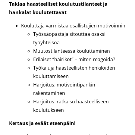
Taklaa haasteelliset koulutustilanteet ja
hankalat koulutettavat
Kouluttaja varmistaa osallistujien motivoinnin
Työssäopastaja sitouttaa osaksi
työyhteisöä
Muutostilanteessa kouluttaminen
Erilaiset ”häiriköt” – miten reagoida?
Työkaluja haasteellisten henkilöiden
kouluttamiseen
Harjoitus: motivointipankin
rakentaminen
Harjoitus: ratkaisu haasteelliseen
koulutukseen
Kertaus ja eväät eteenpäin!