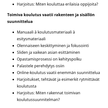
Harjoitus: Miten kouluttaa erilaisia oppijoita?
Toimiva koulutus vaatii rakenteen ja sisällön
suunnittelua
Manuaali à koulutusmateriaali à
esitysmateriaali
Olennaiseen keskittyminen ja fokusointi
Sliden ja vaikean asian esittäminen
Opastamisprosessi on kehityspolku
Palastele perehdytys osiin
Online-koulutus vaatii enemmän suunnittelua
Harjoitukset, tehtävät ja esimerkit rytmittävät
koulutusta
Harjoitus: Miten rakennat toimivan
koulutussuunnitelman?