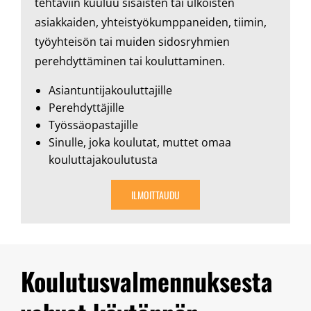
tehtäviin kuuluu sisäisten tai ulkoisten
asiakkaiden, yhteistyökumppaneiden, tiimin,
työyhteisön tai muiden sidosryhmien
perehdyttäminen tai kouluttaminen.
Asiantuntijakouluttajille
Perehdyttäjille
Työssäopastajille
Sinulle, joka koulutat, muttet omaa
kouluttajakoulutusta
ILMOITTAUDU
Koulutusvalmennuksesta