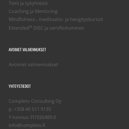
Tiimi ja työyhteisö
Coaching ja Mentoring
Mindfulness-, meditaatio- ja hengityskurssit
®
Extended
DISC ja sertifioituminen
AVOIMET VALMENNUKSET
Avoimet valmennukset
YHTEYSTIEDOT
Completo Consulting Oy
p. +358 40 511 9135
Y-tunnus: FI1926489-0