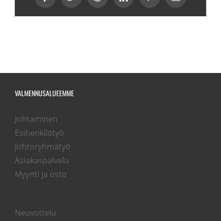
Facebook
Twitter
Reddit
LinkedIn
Pinterest
sähköposti
VALMENNUSALUEEMME
Johtaminen
Esihenkilötyö
Johtoryhmätyö
Asiakaspalvelu
Myynti ja osto
Neuvottelu