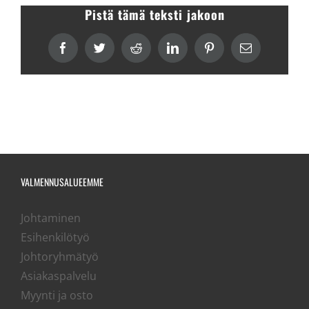
Pistä tämä teksti jakoon
Facebook
Twitter
Reddit
LinkedIn
Pinterest
sähköposti
VALMENNUSALUEEMME
Johtaminen
Esihenkilötyö
Johtoryhmätyö
Asiakaspalvelu
Myynti ja osto