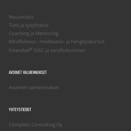
Neuvottelu
Tiimi ja työyhteisö
Coaching ja Mentoring
Mindfulness-, meditaatio- ja hengityskurssit
®
Extended
DISC ja sertifioituminen
AVOIMET VALMENNUKSET
Avoimet valmennukset
YHTEYSTIEDOT
Completo Consulting Oy