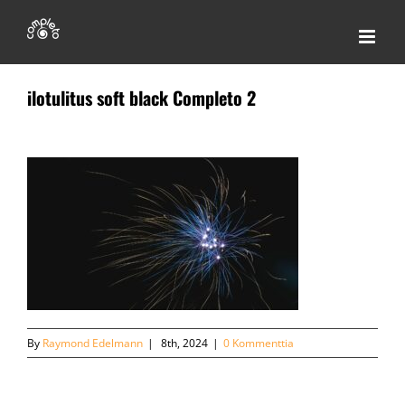
Skip
to
content
ilotulitus soft black Completo 2
By
Raymond Edelmann
|
8th, 2024
|
0 Kommenttia