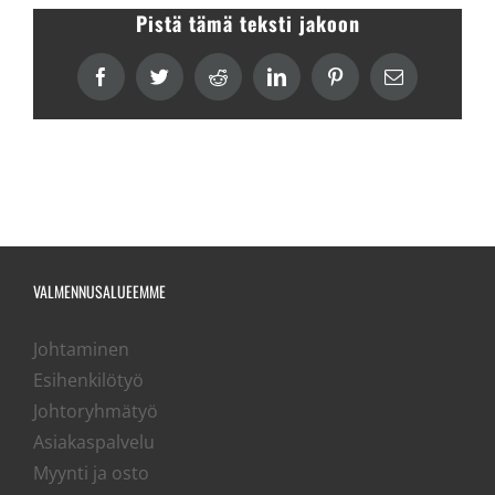
Pistä tämä teksti jakoon
Facebook
Twitter
Reddit
LinkedIn
Pinterest
sähköposti
VALMENNUSALUEEMME
Johtaminen
Esihenkilötyö
Johtoryhmätyö
Asiakaspalvelu
Myynti ja osto