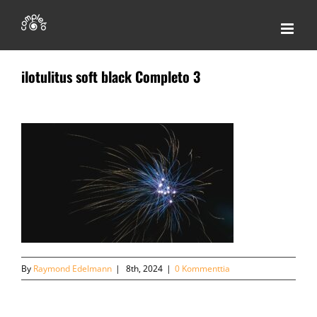
Skip
to
content
ilotulitus soft black Completo 3
By
Raymond Edelmann
|
8th, 2024
|
0 Kommenttia