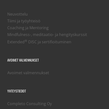
Neuvottelu
Tiimi ja työyhteisö
Coaching ja Mentoring
Mindfulness-, meditaatio- ja hengityskurssit
®
Extended
DISC ja sertifioituminen
AVOIMET VALMENNUKSET
Avoimet valmennukset
YHTEYSTIEDOT
Completo Consulting Oy