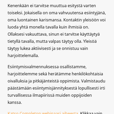
Kenenkään ei tarvitse muuttua esitystä varten
toiseksi. Jokaisella on oma vahvuutensa esiintyjänä,
oma luontainen karismansa. Kontaktin yleisöön voi
luoda yhtä monella tavalla kuin ihmisiä on.
Ollaksesi vakuuttava, sinun ei tarvitse käyttäytyä
tietyllä tavalla, mutta valpas täytyy olla. Yleisöä
täytyy lukea aktiivisesti ja se onnistuu vain
harjoittelemalla.
Esiintymisvalmennuksessa osallistamme,
harjoittelemme sekä herätämme henkilökohtaisia
oivalluksia ja pitkäjänteistä oppimista. Valmistaudu
päästämään esiintymisjännityksestä lopullisesti irti
turvallisessa ilmapiirissä muiden oppijoiden
kanssa.
Katso Completon webinaari aiheesta.
Klikkaa vain