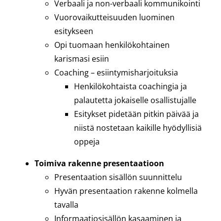
Verbaali ja non-verbaali kommunikointi
Vuorovaikutteisuuden luominen
esitykseen
Opi tuomaan henkilökohtainen
karismasi esiin
Coaching – esiintymisharjoituksia
Henkilökohtaista coachingia ja
palautetta jokaiselle osallistujalle
Esitykset pidetään pitkin päivää ja
niistä nostetaan kaikille hyödyllisiä
oppeja
Toimiva rakenne presentaatioon
Presentaation sisällön suunnittelu
Hyvän presentaation rakenne kolmella
tavalla
Informaatiosisällön kasaaminen ja