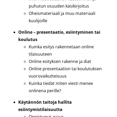
puhutun osuuden käsikirjoitus
Oheismateriaali ja muu materiaali
kuulijoille
Online – presentaatio, esiintyminen tai
koulutus
Kuinka esitys rakennetaan online
tilaisuuteen
Online esityksen rakenne ja diat
Online presentaation tai koulutuksen
vuorovaikutteisuus
Kuinka tiedät miten viesti menee
onlinena perille?
Käytännön taitoja hallita
esiintymistilaisuutta
Onnistunut avaus