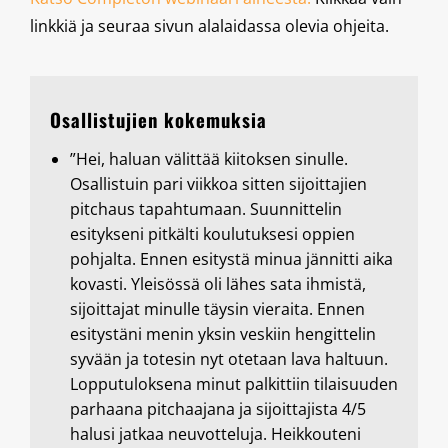
linkkiä ja seuraa sivun alalaidassa olevia ohjeita.
Osallistujien kokemuksia
”Hei, haluan välittää kiitoksen sinulle.
Osallistuin pari viikkoa sitten sijoittajien
pitchaus tapahtumaan. Suunnittelin
esitykseni pitkälti koulutuksesi oppien
pohjalta. Ennen esitystä minua jännitti aika
kovasti. Yleisössä oli lähes sata ihmistä,
sijoittajat minulle täysin vieraita. Ennen
esitystäni menin yksin veskiin hengittelin
syvään ja totesin nyt otetaan lava haltuun.
Lopputuloksena minut palkittiin tilaisuuden
parhaana pitchaajana ja sijoittajista 4/5
halusi jatkaa neuvotteluja. Heikkouteni