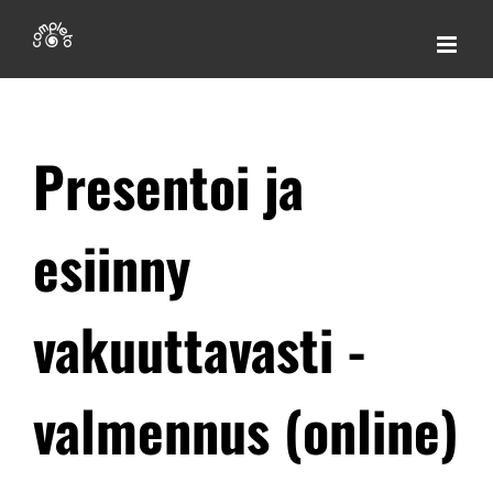
Skip
to
content
Presentoi ja
esiinny
vakuuttavasti -
valmennus (online)