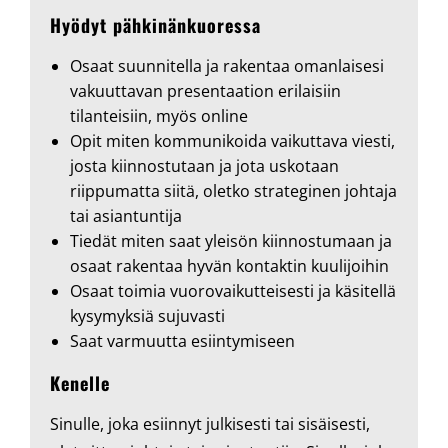
Hyödyt pähkinänkuoressa
Osaat suunnitella ja rakentaa omanlaisesi
vakuuttavan presentaation erilaisiin
tilanteisiin, myös online
Opit miten kommunikoida vaikuttava viesti,
josta kiinnostutaan ja jota uskotaan
riippumatta siitä, oletko strateginen johtaja
tai asiantuntija
Tiedät miten saat yleisön kiinnostumaan ja
osaat rakentaa hyvän kontaktin kuulijoihin
Osaat toimia vuorovaikutteisesti ja käsitellä
kysymyksiä sujuvasti
Saat varmuutta esiintymiseen
Kenelle
Sinulle, joka esiinnyt julkisesti tai sisäisesti,