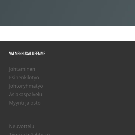
VALMENNUSALUEEMME
Johtaminen
Esihenkilötyö
Johtoryhmätyö
Asiakaspalvelu
Myynti ja osto
Neuvottelu
Tiimi ja työyhteisö