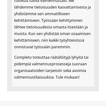
tuloksia tuova valmennustalo. Me
lähdemme tietoisuuden kasvattamisesta ja
yhdistämme sen ammatilliseen
kehittämiseen. Työssään kehittyminen
lähtee tietoisuudesta omasta itsestään ja
muista. Kun sen yhdistää oman osaamisen
kehittämiseen, niin kaikki työyhteisössä
onnistuvat työssään paremmin.
Completo toteuttaa räätälöityjä lyhyitä tai
pidempiä valmennusprosesseja suoraan
organisaatioiden tarpeisiin sekä avoimia
valmennustilaisuuksia. Tule mukaan!