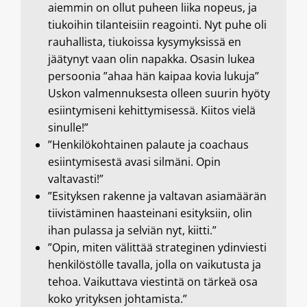
aiemmin on ollut puheen liika nopeus, ja
tiukoihin tilanteisiin reagointi. Nyt puhe oli
rauhallista, tiukoissa kysymyksissä en
jäätynyt vaan olin napakka. Osasin lukea
persoonia ”ahaa hän kaipaa kovia lukuja”
Uskon valmennuksesta olleen suurin hyöty
esiintymiseni kehittymisessä. Kiitos vielä
sinulle!”
”Henkilökohtainen palaute ja coachaus
esiintymisestä avasi silmäni. Opin
valtavasti!”
”Esityksen rakenne ja valtavan asiamäärän
tiivistäminen haasteinani esityksiin, olin
ihan pulassa ja selviän nyt, kiitti.”
”Opin, miten välittää strateginen ydinviesti
henkilöstölle tavalla, jolla on vaikutusta ja
tehoa. Vaikuttava viestintä on tärkeä osa
koko yrityksen johtamista.”