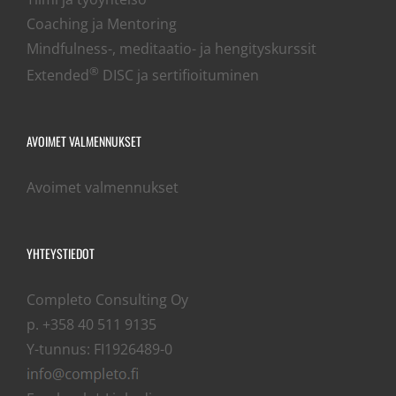
Coaching ja Mentoring
Mindfulness-, meditaatio- ja hengityskurssit
®
Extended
DISC ja sertifioituminen
AVOIMET VALMENNUKSET
Avoimet valmennukset
YHTEYSTIEDOT
Completo Consulting Oy
p. +358 40 511 9135
Y-tunnus: FI1926489-0