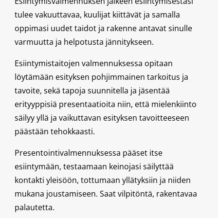
Esiintymisvalmennuksen jälkeen esiintymisestäsi
tulee vakuuttavaa, kuulijat kiittävät ja samalla
oppimasi uudet taidot ja rakenne antavat sinulle
varmuutta ja helpotusta jännitykseen.
Esiintymistaitojen valmennuksessa opitaan
löytämään esityksen pohjimmainen tarkoitus ja
tavoite, sekä tapoja suunnitella ja jäsentää
erityyppisiä presentaatioita niin, että mielenkiinto
säilyy yllä ja vaikuttavan esityksen tavoitteeseen
päästään tehokkaasti.
Presentointivalmennuksessa pääset itse
esiintymään, testaamaan keinojasi säilyttää
kontakti yleisöön, tottumaan yllätyksiin ja niiden
mukana joustamiseen. Saat vilpitöntä, rakentavaa
palautetta.