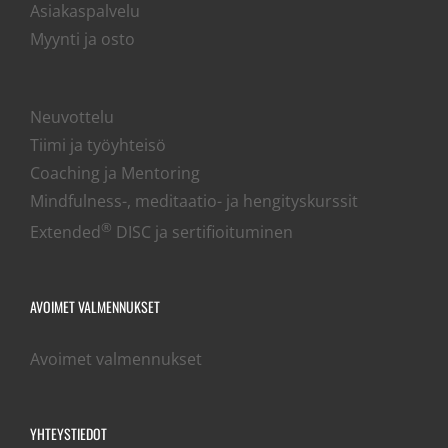
Asiakaspalvelu
Myynti ja osto
Neuvottelu
Tiimi ja työyhteisö
Coaching ja Mentoring
Mindfulness-, meditaatio- ja hengityskurssit
®
Extended
DISC ja sertifioituminen
AVOIMET VALMENNUKSET
Avoimet valmennukset
YHTEYSTIEDOT