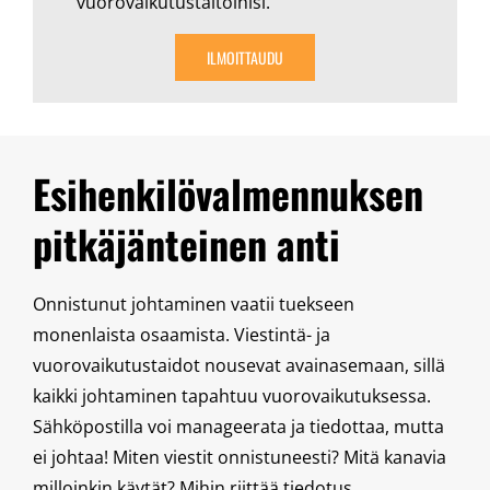
vuorovaikutustaitoihisi.
ILMOITTAUDU
Esihenkilövalmennuksen
pitkäjänteinen anti
Onnistunut johtaminen vaatii tuekseen
monenlaista osaamista. Viestintä- ja
vuorovaikutustaidot nousevat avainasemaan, sillä
kaikki johtaminen tapahtuu vuorovaikutuksessa.
Sähköpostilla voi manageerata ja tiedottaa, mutta
ei johtaa! Miten viestit onnistuneesti? Mitä kanavia
milloinkin käytät? Mihin riittää tiedotus