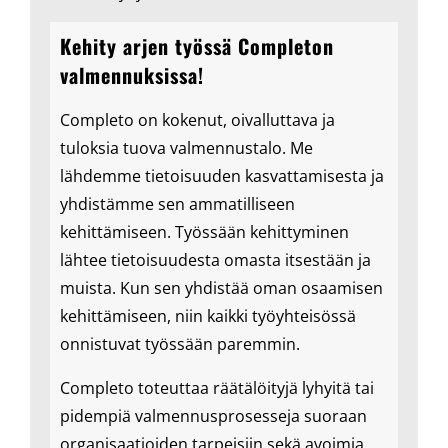
Kehity arjen työssä Completon
valmennuksissa!
Completo on kokenut, oivalluttava ja
tuloksia tuova valmennustalo. Me
lähdemme tietoisuuden kasvattamisesta ja
yhdistämme sen ammatilliseen
kehittämiseen. Työssään kehittyminen
lähtee tietoisuudesta omasta itsestään ja
muista. Kun sen yhdistää oman osaamisen
kehittämiseen, niin kaikki työyhteisössä
onnistuvat työssään paremmin.
Completo toteuttaa räätälöityjä lyhyitä tai
pidempiä valmennusprosesseja suoraan
organisaatioiden tarpeisiin sekä avoimia