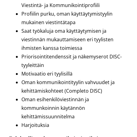
Viestintä- ja Kommunikointiprofiili
Profiilin purku, oman käyttäytymistyylin
mukainen viestintätapa
Saat työkaluja oma käyttäytymisen ja
viestinnän mukauttamiseen eri tyylisten
ihmisten kanssa toimiessa
Priorisointitendenssit ja näkemyserot DISC-
tyyleittäin
Motivaatio eri tyylisillä
Oman kommunikointityylin vahvuudet ja
kehittämiskohteet (Completo DISC)
Oman esihenkilöviestinnän ja
kommunkoinnin käytännön
kehittämissuunnitelma
Harjoituksia