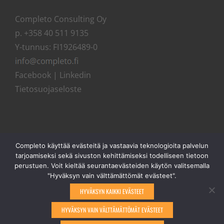
Completo Consulting Oy
p. +358 40 511 9135
Y-tunnus: FI1926489-0
Facebook
|
Linkedin
Tietosuojaseloste
Completo käyttää evästeitä ja vastaavia teknologioita palvelun
tarjoamiseksi sekä sivuston kehittämiseksi todelliseen tietoon
perustuen. Voit kieltää seurantaevästeiden käytön valitsemalla
"Hyväksyn vain välttämättömät evästeet".
HYVÄKSYN KAIKKI EVÄSTEET
HYVÄKSYN VAIN VÄLTTÄMÄTTÖMÄT EVÄSTEET