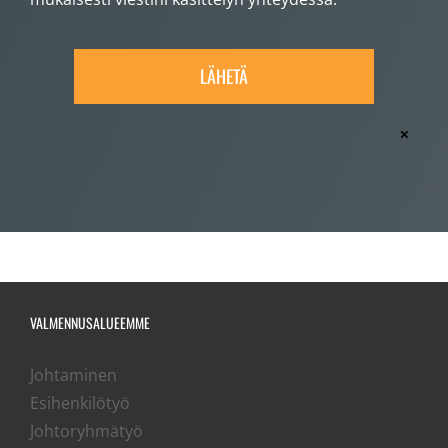
×
VALMENNUSALUEEMME
Johtaminen
Esihenkilötyö
Johtoryhmätyö