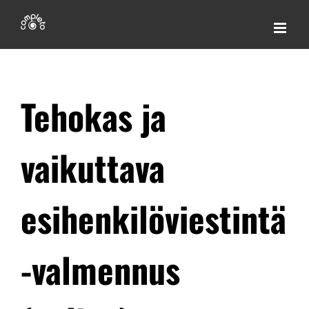
Skip
to
content
Tehokas ja
vaikuttava
esihenkilöviestintä
-valmennus