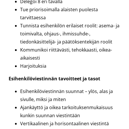
Delegoi 8 eri tavalla
Tue priorisoimalla alaisten puolesta
tarvittaessa
Tunnista esihenkilön erilaiset roolit: asema- ja
toimivalta, ohjaus-, ihmissuhde-,
tiedonkäsittelijä- ja päätöksentekijän roolit
Kommunikoi riittävästi, tehokkaasti, oikea-
aikaisesti
Harjoituksia
Esihenkilöviestinnän tavoitteet ja tasot
Esihenkilöviestinnän suunnat – ylös, alas ja
sivulle, miksi ja miten
Ajankäyttö ja oikea tarkoituksenmukaisuus
kunkin suunnan viestintään
Vertikaalinen ja horisontaalinen viestintä