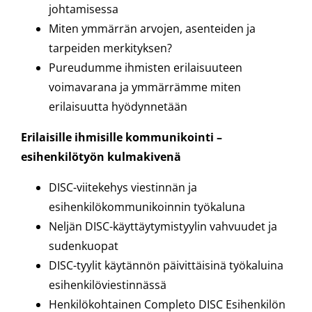
johtamisessa
Miten ymmärrän arvojen, asenteiden ja
tarpeiden merkityksen?
Pureudumme ihmisten erilaisuuteen
voimavarana ja ymmärrämme miten
erilaisuutta hyödynnetään
Erilaisille ihmisille kommunikointi –
esihenkilötyön kulmakivenä
DISC-viitekehys viestinnän ja
esihenkilökommunikoinnin työkaluna
Neljän DISC-käyttäytymistyylin vahvuudet ja
sudenkuopat
DISC-tyylit käytännön päivittäisinä työkaluina
esihenkilöviestinnässä
Henkilökohtainen Completo DISC Esihenkilön