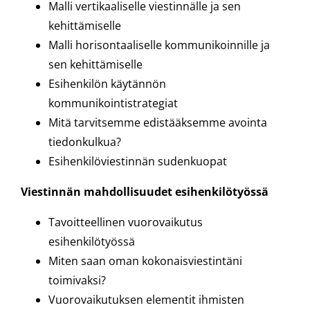
Malli vertikaaliselle viestinnälle ja sen
kehittämiselle
Malli horisontaaliselle kommunikoinnille ja
sen kehittämiselle
Esihenkilön käytännön
kommunikointistrategiat
Mitä tarvitsemme edistääksemme avointa
tiedonkulkua?
Esihenkilöviestinnän sudenkuopat
Viestinnän mahdollisuudet esihenkilötyössä
Tavoitteellinen vuorovaikutus
esihenkilötyössä
Miten saan oman kokonaisviestintäni
toimivaksi?
Vuorovaikutuksen elementit ihmisten