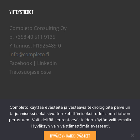
YHTEYSTIEDOT
Completo Consulting Oy
p. +358 40 511 9135
Y-tunnus: FI1926489-0
Facebook
|
Linkedin
Tietosuojaseloste
Completo käyttää evästeitä ja vastaavia teknologioita palvelun
tarjoamiseksi sekä sivuston kehittämiseksi todelliseen tietoon
perustuen. Voit kieltää seurantaevästeiden käytön valitsemalla
"Hyväksyn vain välttämättömät evästeet".
HYVÄKSYN KAIKKI EVÄSTEET