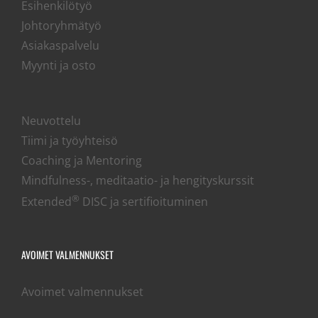
Esihenkilötyö
Johtoryhmätyö
Asiakaspalvelu
Myynti ja osto
Neuvottelu
Tiimi ja työyhteisö
Coaching ja Mentoring
Mindfulness-, meditaatio- ja hengityskurssit
®
Extended
DISC ja sertifioituminen
AVOIMET VALMENNUKSET
Avoimet valmennukset