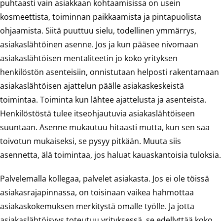
puhtaasti vain asiakkaan kohtaamisissa on usein
kosmeettista, toiminnan paikkaamista ja pintapuolista
ohjaamista. Siitä puuttuu sielu, todellinen ymmärrys,
asiakaslähtöinen asenne. Jos ja kun pääsee nivomaan
asiakaslähtöisen mentaliteetin jo koko yrityksen
henkilöstön asenteisiin, onnistutaan helposti rakentamaan
asiakaslähtöisen ajattelun päälle asiakaskeskeistä
toimintaa. Toiminta kun lähtee ajattelusta ja asenteista.
Henkilöstöstä tulee itseohjautuvia asiakaslähtöiseen
suuntaan. Asenne mukautuu hitaasti mutta, kun sen saa
toivotun mukaiseksi, se pysyy pitkään. Muuta siis
asennetta, älä toimintaa, jos haluat kauaskantoisia tuloksia.
Palvelemalla kollegaa, palvelet asiakasta. Jos ei ole töissä
asiakasrajapinnassa, on toisinaan vaikea hahmottaa
asiakaskokemuksen merkitystä omalle työlle. Ja jotta
asiakaslähtöisyys toteutuu yrityksessä, se edellyttää koko