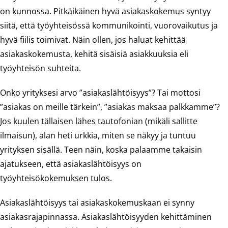
on kunnossa. Pitkäikäinen hyvä asiakaskokemus syntyy
siitä, että työyhteisössä kommunikointi, vuorovaikutus ja
hyvä fiilis toimivat. Näin ollen, jos haluat kehittää
asiakaskokemusta, kehitä sisäisiä asiakkuuksia eli
työyhteisön suhteita.
Onko yrityksesi arvo ”asiakaslähtöisyys”? Tai mottosi
”asiakas on meille tärkein”, ”asiakas maksaa palkkamme”?
Jos kuulen tällaisen lähes tautofonian (mikäli sallitte
ilmaisun), alan heti urkkia, miten se näkyy ja tuntuu
yrityksen sisällä. Teen näin, koska palaamme takaisin
ajatukseen, että asiakaslähtöisyys on
työyhteisökokemuksen tulos.
Asiakaslähtöisyys tai asiakaskokemuskaan ei synny
asiakasrajapinnassa. Asiakaslähtöisyyden kehittäminen