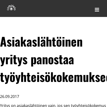
Skip
to
content
Asiakaslähtöinen
yritys panostaa
työyhteisökokemukse
26.09.2017
Yritys on asiakaslähtöinen vain, jos sen työyhteisökokemus